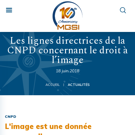
Les lignes directrices de la
CNPD concernant le droit à
l’image
18 juin 2018
ACCUEIL
ACTUALITÉS
|
CNPD
L'image est une donnée