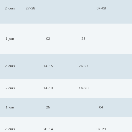
2 jours
27-28
07-08
1 jour
02
25
2 jours
14-15
26-27
5 jours
14-18
16-20
1 jour
25
04
7 jours
28-14
07-23