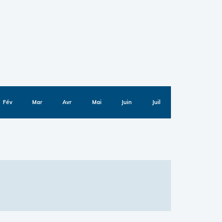
Fév
Mar
Avr
Mai
Juin
Juil