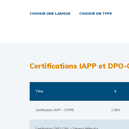
CHOISIR UNE LANGUE
CHOISIR UN TYPE
Certifications IAPP et DPO-
Titre
€
Certification IAPP – CIPP/E
1.990
Certification DPO-CNIL – Devenir délégué à