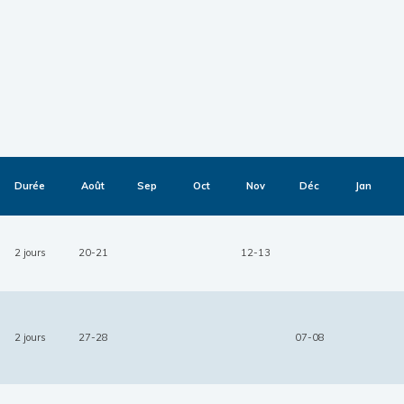
Durée
Août
Sep
Oct
Nov
Déc
Jan
2 jours
20-21
12-13
2 jours
27-28
07-08