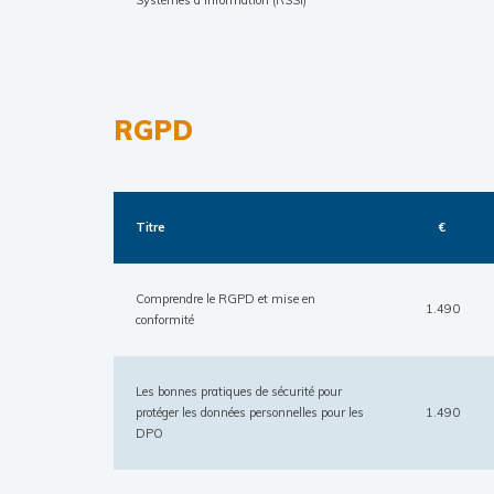
Systèmes d’Information (RSSI)
RGPD
Titre
€
Comprendre le RGPD et mise en
1.490
conformité
Les bonnes pratiques de sécurité pour
protéger les données personnelles pour les
1.490
DPO