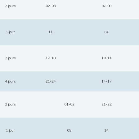
2 jours
02-03
07-08
1 jour
11
04
2 jours
17-18
10-11
4 jours
21-24
14-17
2 jours
01-02
21-22
1 jour
05
14