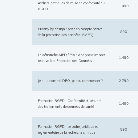
Ateliers pratiques de mise en conformité au
1.490
RGPD
Privacy by design : prise en compte native
890
de la protection des données (RGPD)
La démarche AIPD / PIA : Analyse d’Impact
1.490
relative à la Protection des Données
Je suis nommé DPO, par où commencer ?
2.790
Formation RGPD : Conformité et sécurité
1.490
des traitements de données de santé
Formation RGPD : Le cadre juridique et
890
réglementaire de la recherche clinique