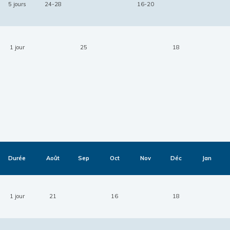
5 jours
24-28
16-20
1 jour
25
18
Durée
Août
Sep
Oct
Nov
Déc
Jan
1 jour
21
16
18