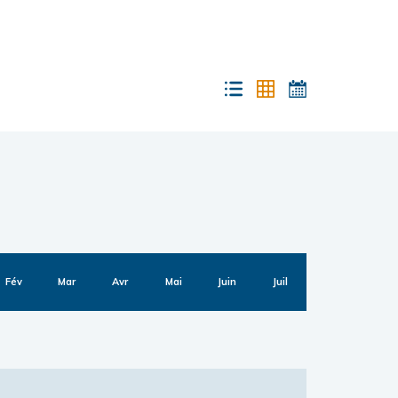
Fév
Mar
Avr
Mai
Juin
Juil