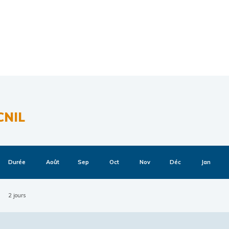
CNIL
Durée
Août
Sep
Oct
Nov
Déc
Jan
2 jours