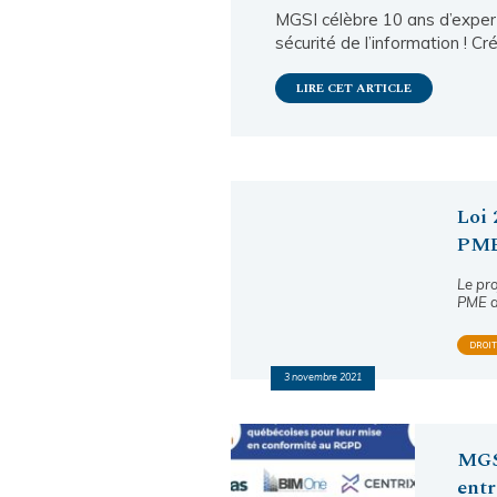
MGSI célèbre 10 ans d’exper
sécurité de l’information ! C
LIRE CET ARTICLE
Loi 
PM
Le pro
PME 
DROI
3 novembre 2021
MGSI
entr