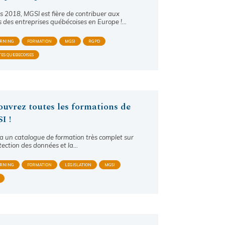
s 2018, MGSI est fière de contribuer aux
s des entreprises québécoises en Europe !…
ARNING
FORMATION
MGSI
RGPD
TES QUEBECOISES
uvrez toutes les formations de
I !
a un catalogue de formation très complet sur
tection des données et la…
ARNING
FORMATION
LÉGISLATION
MGSI