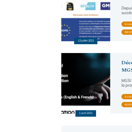
Depui
succè
E-LE
SOCIE
13 juillet 2021
Déco
MGS
MGSI 
la pro
E-LE
RGPD
1 avril 2021