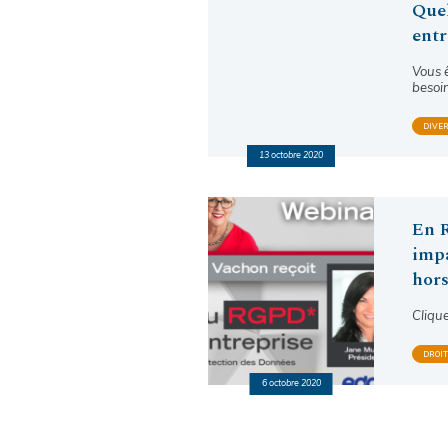
Que
entr
Vous 
besoin
DIVER
13 octobre 2020
En 
impa
hor
Cliqu
DROI
6 octobre 2020