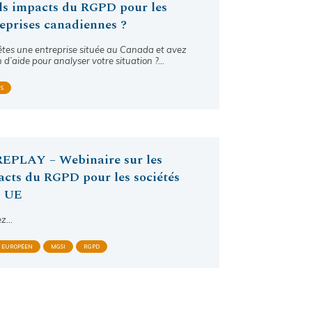
ls impacts du RGPD pour les
eprises canadiennes ?
êtes une entreprise située au Canada et avez
 d’aide pour analyser votre situation ?…
S
REPLAY – Webinaire sur les
cts du RGPD pour les sociétés
s UE
ez…
T EUROPÉEN
MGSI
RGPD