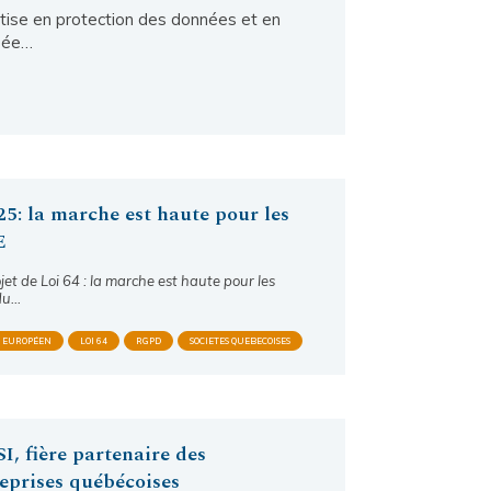
tise en protection des données et en
réée…
25: la marche est haute pour les
E
jet de Loi 64 : la marche est haute pour les
du…
T EUROPÉEN
LOI 64
RGPD
SOCIETES QUEBECOISES
, fière partenaire des
eprises québécoises