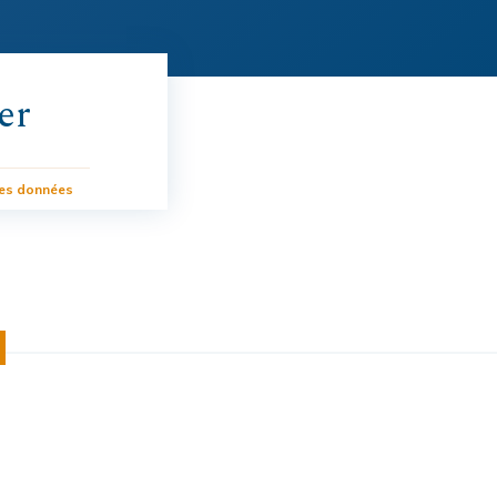
er
des données