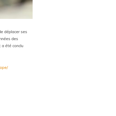
de déplacer ses
onnées des
t a été conclu
rope/