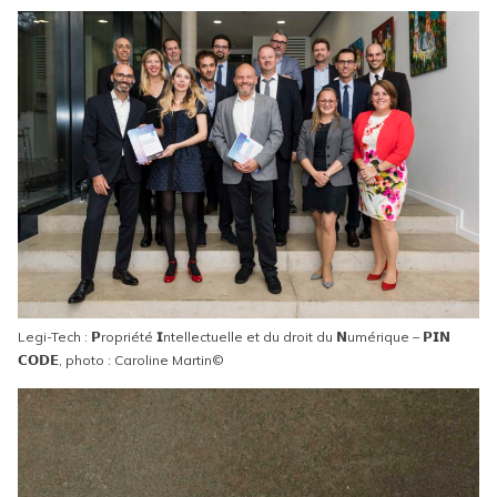
Legi-Tech : 𝗣ropriété 𝗜ntellectuelle et du droit du 𝗡umérique – 𝗣𝗜𝗡
𝗖𝗢𝗗𝗘, photo : Caroline Martin©