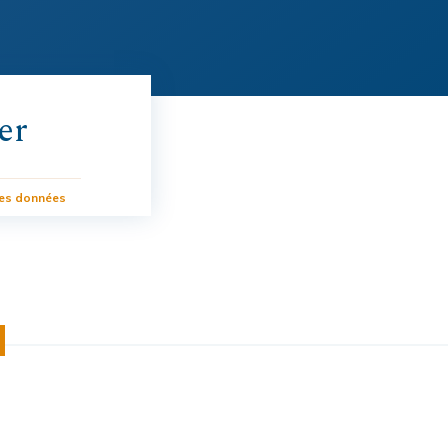
er
des données