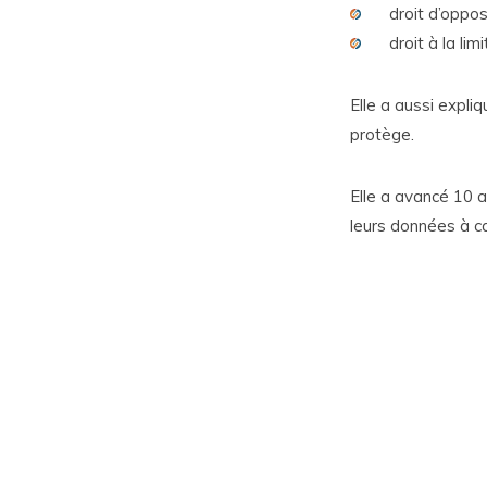
droit d’opposi
droit à la limi
Elle a aussi expli
protège.
Elle a avancé 10 
leurs données à c