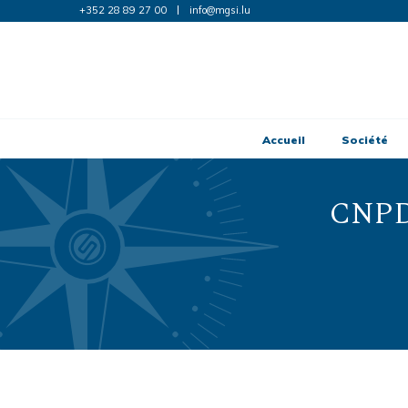
+352 28 89 27 00
info@mgsi.lu
Accueil
Société
CNPD 