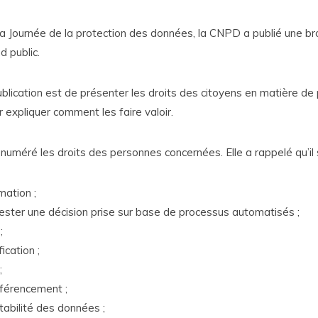
la Journée de la protection des données, la CNPD a publié une br
d public.
blication est de présenter les droits des citoyens en matière de
 expliquer comment les faire valoir.
uméré les droits des personnes concernées. Elle a rappelé qu’il s
rmation ;
tester une décision prise sur base de processus automatisés ;
;
fication ;
;
éférencement ;
rtabilité des données ;